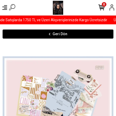
0
Satışlarda 1750 TL ve Üzeri Alışverişlerinizde Kargo Ücretsizdir
ÜY
Geri Dön