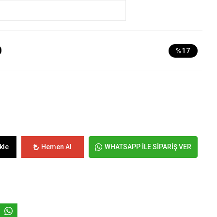
D
%17
kle
Hemen Al
WHATSAPP İLE SİPARİŞ VER