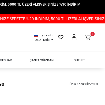
İM, 5000 TL ÜZERİ ALIŞVERİŞİNİZE %30 İNDİRİM
ETTE %20 İNDİRİM, 5000 TL ÜZERİ ALIŞVERİŞİNİZE %30 
0
русский
USD - Dolar
KSESUAR
ÇANTA/CÜZDAN
OUTLET
90
Ürün Kodu:
Sİ272303