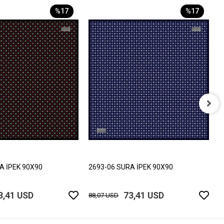
%17
%17
2
8
A İPEK 90X90
2693-06 SURA İPEK 90X90
3,41 USD
73,41 USD
88,07 USD