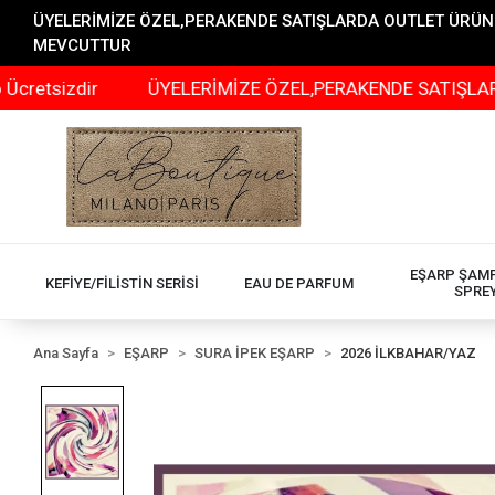
ÜYELERİMİZE ÖZEL,PERAKENDE SATIŞLARDA OUTLET ÜRÜNLER
MEVCUTTUR
zdir
ÜYELERİMİZE ÖZEL,PERAKENDE SATIŞLARDA OUTLE
EŞARP ŞAM
KEFİYE/FİLİSTİN SERİSİ
EAU DE PARFUM
SPRE
Ana Sayfa
EŞARP
SURA İPEK EŞARP
2026 İLKBAHAR/YAZ