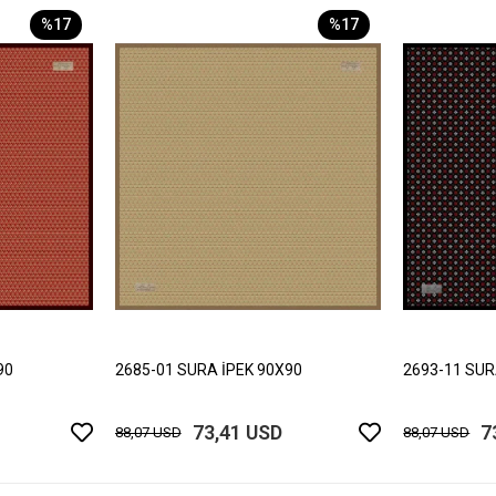
%17
%17
90
2685-01 SURA İPEK 90X90
2693-11 SUR
73,41 USD
7
88,07 USD
88,07 USD