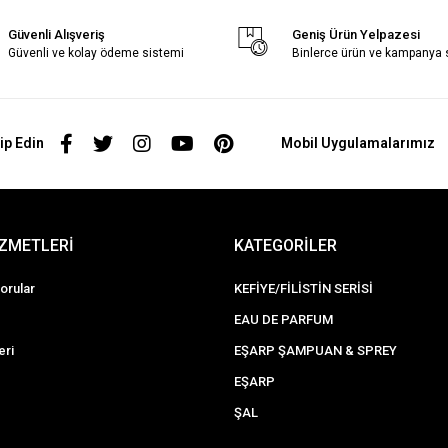
Güvenli Alışveriş
Geniş Ürün Yelpazesi
Güvenli ve kolay ödeme sistemi
Binlerce ürün ve kampanya
ip Edin
Mobil Uygulamalarımız
İZMETLERİ
KATEGORİLER
orular
KEFİYE/FİLİSTİN SERİSİ
EAU DE PARFUM
eri
EŞARP ŞAMPUAN & SPREY
EŞARP
ŞAL