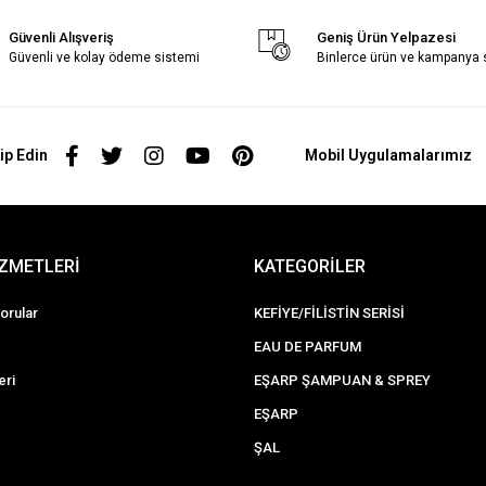
Güvenli Alışveriş
Geniş Ürün Yelpazesi
Güvenli ve kolay ödeme sistemi
Binlerce ürün ve kampanya
ip Edin
Mobil Uygulamalarımız
İZMETLERİ
KATEGORİLER
orular
KEFİYE/FİLİSTİN SERİSİ
EAU DE PARFUM
eri
EŞARP ŞAMPUAN & SPREY
EŞARP
ŞAL