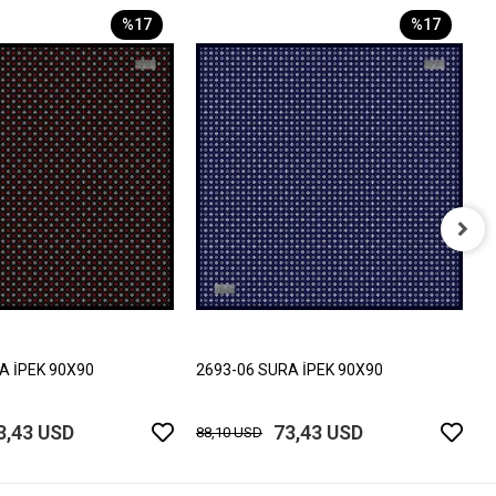
%17
%17
2
8
A İPEK 90X90
2693-06 SURA İPEK 90X90
3,43 USD
73,43 USD
88,10 USD