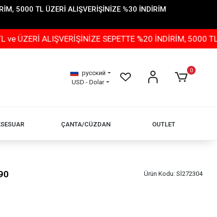
İM, 5000 TL ÜZERİ ALIŞVERİŞİNİZE %30 İNDİRİM
 ALIŞVERİŞİNİZE SEPETTE %20 İNDİRİM, 5000 TL ÜZERİ 
0
русский
USD - Dolar
KSESUAR
ÇANTA/CÜZDAN
OUTLET
90
Ürün Kodu:
Sİ272304