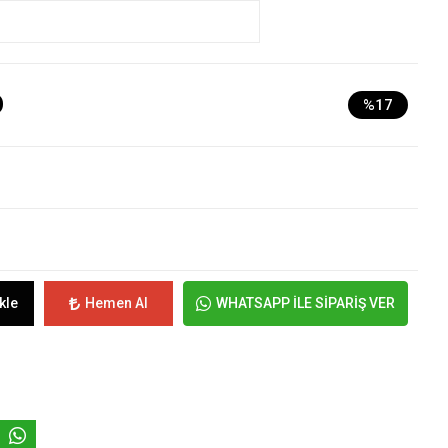
D
%17
kle
Hemen Al
WHATSAPP İLE SİPARİŞ VER