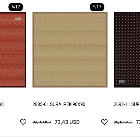
%17
%17
90
2685-01 SURA İPEK 90X90
2693-11 SUR
73,43 USD
7
88,10 USD
88,10 USD