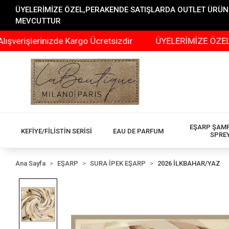
ÜYELERİMİZE ÖZEL,PERAKENDE SATIŞLARDA OUTLET ÜRÜNLER
MEVCUTTUR
erinizde Kargo Ücretsizdir
ÜYELERİMİZE ÖZEL,PERAKEN
EŞARP ŞAM
KEFİYE/FİLİSTİN SERİSİ
EAU DE PARFUM
SPRE
Ana Sayfa
EŞARP
SURA İPEK EŞARP
2026 İLKBAHAR/YAZ