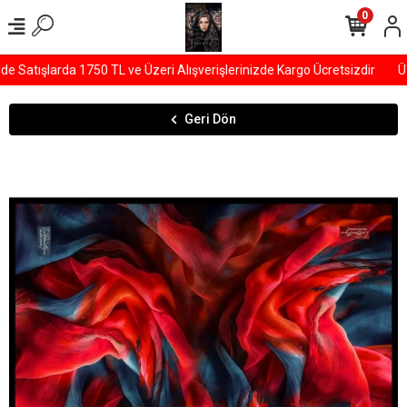
0
Satışlarda 1750 TL ve Üzeri Alışverişlerinizde Kargo Ücretsizdir
ÜYE
Geri Dön