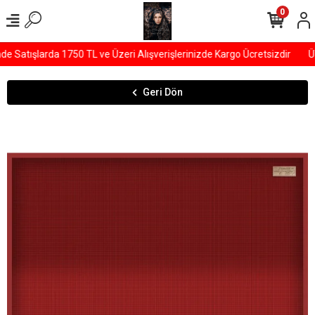
0
Satışlarda 1750 TL ve Üzeri Alışverişlerinizde Kargo Ücretsizdir
ÜYE
Geri Dön