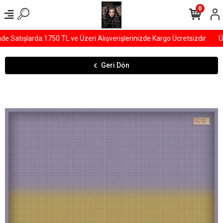
0
Satışlarda 1750 TL ve Üzeri Alışverişlerinizde Kargo Ücretsizdir
ÜY
Geri Dön