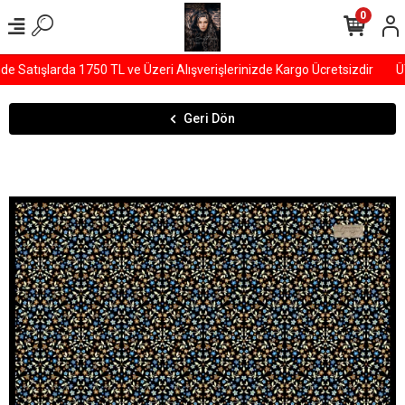
0
Satışlarda 1750 TL ve Üzeri Alışverişlerinizde Kargo Ücretsizdir
ÜY
Geri Dön