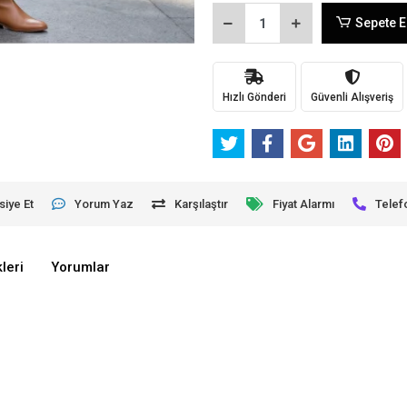
Sepete E
Hızlı Gönderi
Güvenli Alışveriş
siye Et
Yorum Yaz
Karşılaştır
Fiyat Alarmı
Telef
leri
Yorumlar