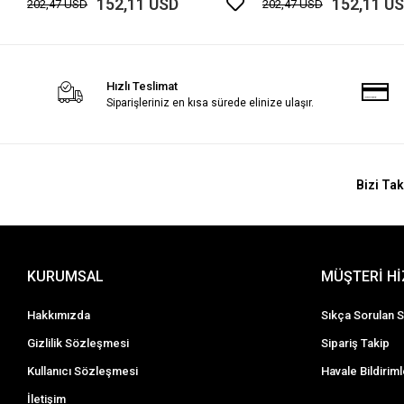
152,11 USD
152,11 U
202,47 USD
202,47 USD
Hızlı Teslimat
Siparişleriniz en kısa sürede elinize ulaşır.
Bizi Tak
KURUMSAL
MÜŞTERİ H
Hakkımızda
Sıkça Sorulan S
Gizlilik Sözleşmesi
Sipariş Takip
Kullanıcı Sözleşmesi
Havale Bildiriml
İletişim