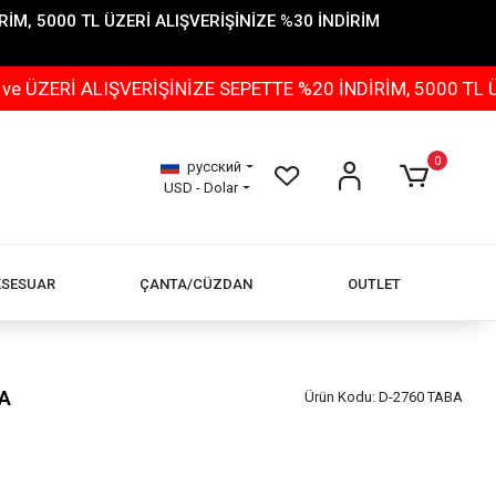
İM, 5000 TL ÜZERİ ALIŞVERİŞİNİZE %30 İNDİRİM
IŞVERİŞİNİZE SEPETTE %20 İNDİRİM, 5000 TL ÜZERİ ALI
0
русский
USD - Dolar
KSESUAR
ÇANTA/CÜZDAN
OUTLET
BA
Ürün Kodu:
D-2760 TABA