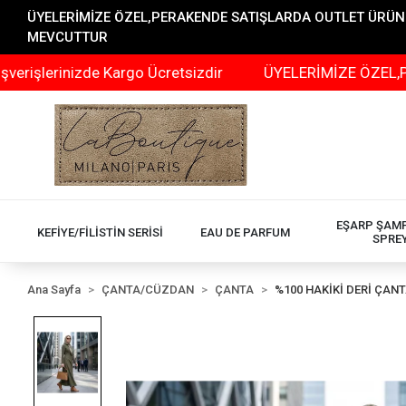
ÜYELERİMİZE ÖZEL,PERAKENDE SATIŞLARDA OUTLET ÜRÜNLER
MEVCUTTUR
nizde Kargo Ücretsizdir
ÜYELERİMİZE ÖZEL,PERAKENDE
EŞARP ŞAM
KEFİYE/FİLİSTİN SERİSİ
EAU DE PARFUM
SPRE
Ana Sayfa
ÇANTA/CÜZDAN
ÇANTA
%100 HAKİKİ DERİ ÇAN