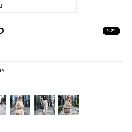
I
D
%23
TA