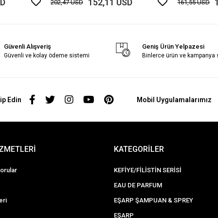
SD
152,11 USD
202,47 USD
161,55 USD
Güvenli Alışveriş
Geniş Ürün Yelpazesi
Güvenli ve kolay ödeme sistemi
Binlerce ürün ve kampanya
ip Edin
Mobil Uygulamalarımız
İZMETLERİ
KATEGORİLER
orular
KEFİYE/FİLİSTİN SERİSİ
EAU DE PARFUM
eri
EŞARP ŞAMPUAN & SPREY
EŞARP