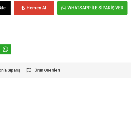
kle
Hemen Al
WHATSAPP İLE SİPARİŞ VER
onla Sipariş
Ürün Önerileri