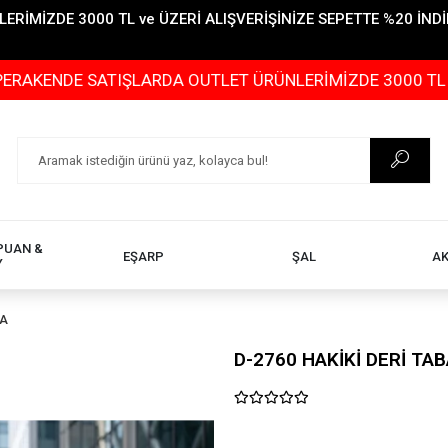
İMİZDE 3000 TL ve ÜZERİ ALIŞVERİŞİNİZE SEPETTE %20 İNDİR
 SATIŞLARDA OUTLET ÜRÜNLERİMİZDE 3000 TL ve ÜZERİ AL
PUAN &
EŞARP
ŞAL
A
Y
TA
D-2760 HAKİKİ DERİ TA