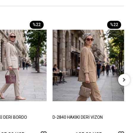
%22
%22
D
1
Kİ DERİ BORDO
D-2840 HAKİKİ DERİ VİZON