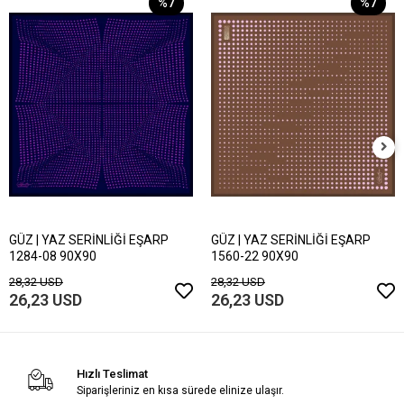
%7
%7
GÜZ | YAZ SERİNLİĞİ EŞARP
GÜZ | YAZ SERİNLİĞİ EŞARP
1284-08 90X90
1560-22 90X90
28,32 USD
28,32 USD
26,23 USD
26,23 USD
Hızlı Teslimat
Siparişleriniz en kısa sürede elinize ulaşır.