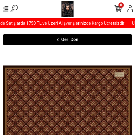
0
Satışlarda 1750 TL ve Üzeri Alışverişlerinizde Kargo Ücretsizdir
ÜYE
Geri Dön