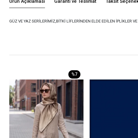
Ürün Açıklaması
Garanti ve Teslimat
Taksit Seçenek
GÜZ VE YAZ SERİLERİMİZ,BİTKİ LİFLERİNDEN ELDE EDİLEN İPLİKLER 
%7