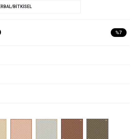
ERBAL/BİTKİSEL
D
%7