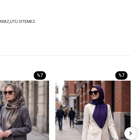
AYMAZ,ÜTÜ İSTEMEZ.
%7
%7