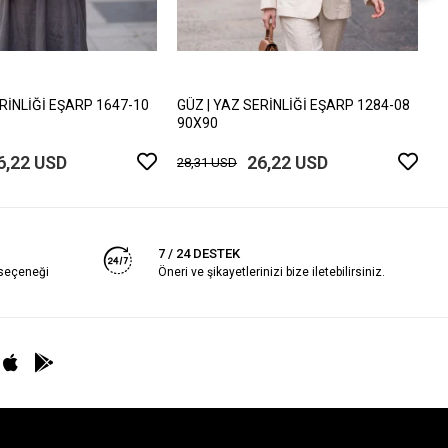
G
9
2
ERİNLİĞİ EŞARP 1647-10
GÜZ | YAZ SERİNLİĞİ EŞARP 1284-08
90X90
6,22 USD
26,22 USD
28,31 USD
7 / 24 DESTEK
 seçeneği
Öneri ve şikayetlerinizi bize iletebilirsiniz.