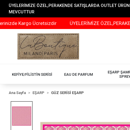
ÜYELERİMİZE ÖZEL,PERAKENDE SATIŞLARDA OUTLET ÜRÜNLER
MEVCUTTUR
 Kargo Ücretsizdir
ÜYELERİMİZE ÖZEL,PERAKENDE SATI
EŞARP ŞAM
KEFİYE/FİLİSTİN SERİSİ
EAU DE PARFUM
SPRE
Ana Sayfa
EŞARP
GÜZ SERİSİ EŞARP