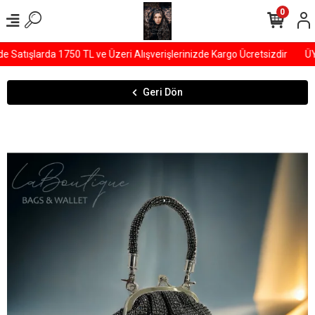
0
atışlarda 1750 TL ve Üzeri Alışverişlerinizde Kargo Ücretsizdir
ÜYE
Geri Dön