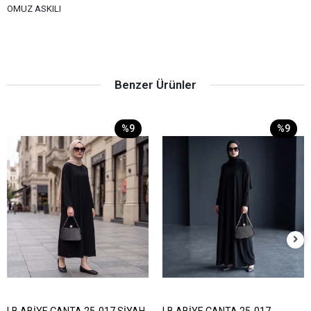
OMUZ ASKILI
Benzer Ürünler
%9
%9
LB ABİYE ÇANTA 25-017 SİYAH
LB ABİYE ÇANTA 25-017