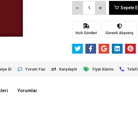
Sepete E
Hızlı Gönderi
Güvenli Alışveriş
siye Et
Yorum Yaz
Karşılaştır
Fiyat Alarmı
Telef
leri
Yorumlar