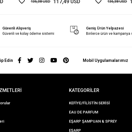
SD
117,49 USD
136,38 USD
136,38 USD
Güvenli Alışveriş
Geniş Ürün Yelpazesi
Güvenli ve kolay ödeme sistemi
Binlerce ürün ve kampanya
ip Edin
Mobil Uygulamalarımız
İZMETLERİ
KATEGORİLER
orular
KEFİYE/FİLİSTİN SERİSİ
EAU DE PARFUM
eri
EŞARP ŞAMPUAN & SPREY
EŞARP