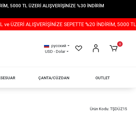
İM, 5000 TL ÜZERİ ALIŞVERİŞİNİZE %30 İNDİRİM
Rİ ALIŞVERİŞİNİZE SEPETTE %20 İNDİRİM, 5000 TL ÜZER
0
русский
USD - Dolar
KSESUAR
ÇANTA/CÜZDAN
OUTLET
Ürün Kodu:
TŞDÜZ15