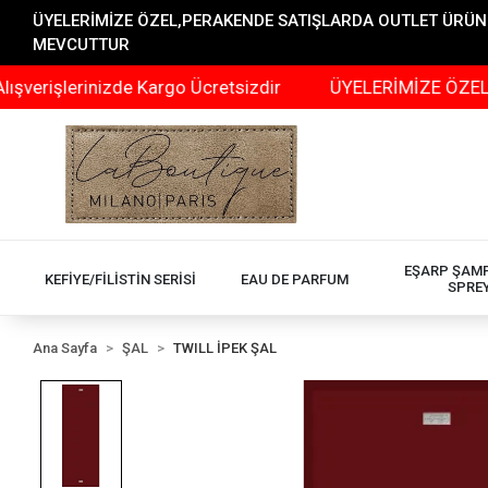
ÜYELERİMİZE ÖZEL,PERAKENDE SATIŞLARDA OUTLET ÜRÜNLER
MEVCUTTUR
şlerinizde Kargo Ücretsizdir
ÜYELERİMİZE ÖZEL,PERAK
EŞARP ŞAM
KEFİYE/FİLİSTİN SERİSİ
EAU DE PARFUM
SPRE
Ana Sayfa
ŞAL
TWILL İPEK ŞAL