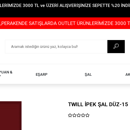
İMİZDE 3000 TL ve ÜZERİ ALIŞVERİŞİNİZE SEPETTE %20 İNDİR
ENDE SATIŞLARDA OUTLET ÜRÜNLERİMİZDE 3000 TL ve ÜZE
PUAN &
EŞARP
ŞAL
A
Y
TWILL İPEK ŞAL DÜZ-15