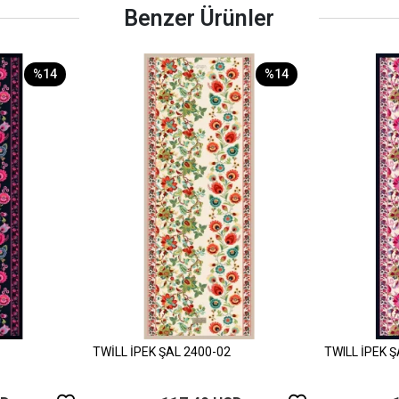
Benzer Ürünler
%14
%14
TWİLL İPEK ŞAL 2400-02
TWILL İPEK 