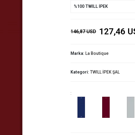
%100 TWILL İPEK
127,46 U
146,87 USD
Marka:
La Boutique
Kategori:
TWILL İPEK ŞAL
: