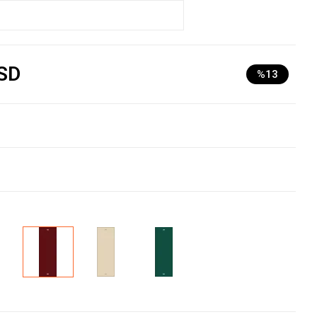
SD
%13