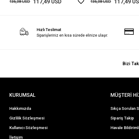
117,49 USD
117,49 U
136,38 USD
136,38 USD
Hızlı Teslimat
Siparişleriniz en kısa sürede elinize ulaşır.
Bizi Tak
KURUMSAL
MÜŞTERİ H
Hakkımızda
Sıkça Sorulan S
Gizlilik Sözleşmesi
Sipariş Takip
Kullanıcı Sözleşmesi
Havale Bildiriml
İletişim