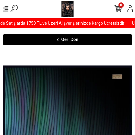
0
Satışlarda 1750 TL ve Üzeri Alışverişlerinizde Kargo Ücretsizdir
ÜY
Geri Dön