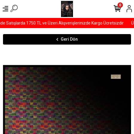
0
Satışlarda 1750 TL ve Üzeri Alışverişlerinizde Kargo Ücretsizdir
ÜY
Geri Dön