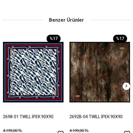
Benzer Ürünler
%17
%17
2698-01 TWILL İPEK 90X90
2692B-04 TWILL İPEK 90X90
4.199,00 TL
4.199,00 TL