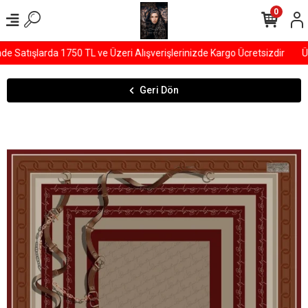
0
Satışlarda 1750 TL ve Üzeri Alışverişlerinizde Kargo Ücretsizdir
ÜY
Geri Dön