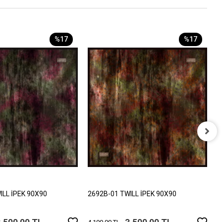
%17
%17
2
4
ILL İPEK 90X90
2692B-01 TWILL İPEK 90X90