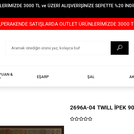
İMİZDE 3000 TL ve ÜZERİ ALIŞVERİŞİNİZE SEPETTE %20 İNDİR
E SATIŞLARDA OUTLET ÜRÜNLERİMİZDE 3000 TL ve ÜZERİ 
PUAN &
EŞARP
ŞAL
A
Y
2696A-04 TWILL İPEK 9