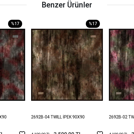
Benzer Ürünler
%17
%17
0X90
2692B-04 TWILL İPEK 90X90
2692B-02 TW