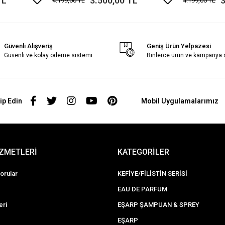
TL
3.500,00 TL
3
4.199,00 TL
4.199,00 TL
Güvenli Alışveriş
Geniş Ürün Yelpazesi
Güvenli ve kolay ödeme sistemi
Binlerce ürün ve kampanya
ip Edin
Mobil Uygulamalarımız
İZMETLERİ
KATEGORİLER
orular
KEFİYE/FİLİSTİN SERİSİ
EAU DE PARFUM
eri
EŞARP ŞAMPUAN & SPREY
EŞARP