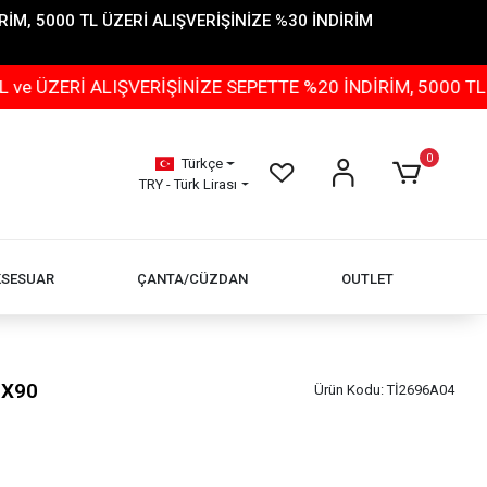
İM, 5000 TL ÜZERİ ALIŞVERİŞİNİZE %30 İNDİRİM
ALIŞVERİŞİNİZE SEPETTE %20 İNDİRİM, 5000 TL ÜZERİ A
0
Türkçe
TRY - Türk Lirası
KSESUAR
ÇANTA/CÜZDAN
OUTLET
0X90
Ürün Kodu:
Tİ2696A04