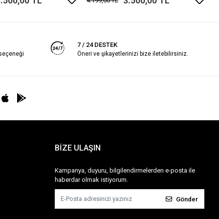
.500,00 TL
3.500,00 TL
4.199,00 TL
7 / 24 DESTEK
 seçeneği
Öneri ve şikayetlerinizi bize iletebilirsiniz.
BİZE ULAŞIN
Kampanya, duyuru, bilgilendirmelerden e-posta ile
haberdar olmak istiyorum.
Gönder