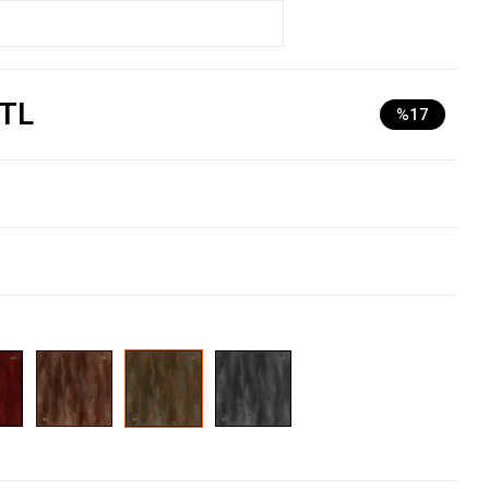
 TL
%17