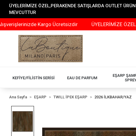
ÜYELERİMİZE ÖZEL,PERAKENDE SATIŞLARDA OUTLET ÜRÜNLER
MEVCUTTUR
rinizde Kargo Ücretsizdir
ÜYELERİMİZE ÖZEL,PERAKEND
EŞARP ŞAM
KEFİYE/FİLİSTİN SERİSİ
EAU DE PARFUM
SPRE
Ana Sayfa
EŞARP
TWILL İPEK EŞARP
2026 İLKBAHAR/YAZ