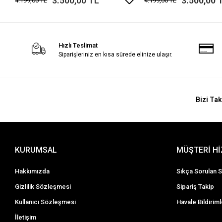
3.500,00 TL
3.500,00 
4.199,00 TL
4.199,00 TL
Hızlı Teslimat
Siparişleriniz en kısa sürede elinize ulaşır.
Bizi Tak
KURUMSAL
MÜŞTERİ H
Hakkımızda
Sıkça Sorulan S
Gizlilik Sözleşmesi
Sipariş Takip
Kullanıcı Sözleşmesi
Havale Bildiriml
İletişim