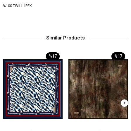
%100 TWILL İPEK
Similar Products
%17
%17