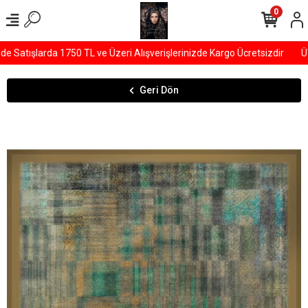
0
Satışlarda 1750 TL ve Üzeri Alışverişlerinizde Kargo Ücretsizdir
ÜYE
Geri Dön