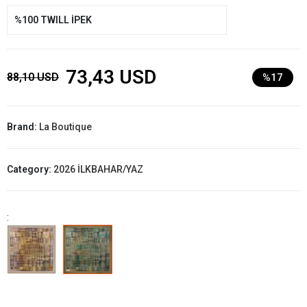
%100 TWILL İPEK
73,43 USD
88,10 USD
%17
Brand:
La Boutique
Category:
2026 İLKBAHAR/YAZ
: