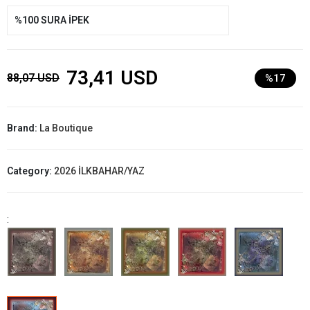
%100 SURA İPEK
73,41 USD
88,07 USD
%17
Brand:
La Boutique
Category:
2026 İLKBAHAR/YAZ
: