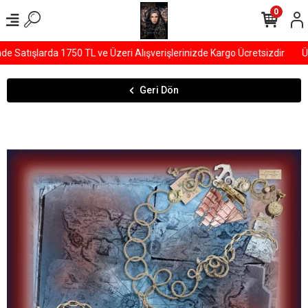
0
Satışlarda 1750 TL ve Üzeri Alışverişlerinizde Kargo Ücretsizdir
ÜY
Geri Dön