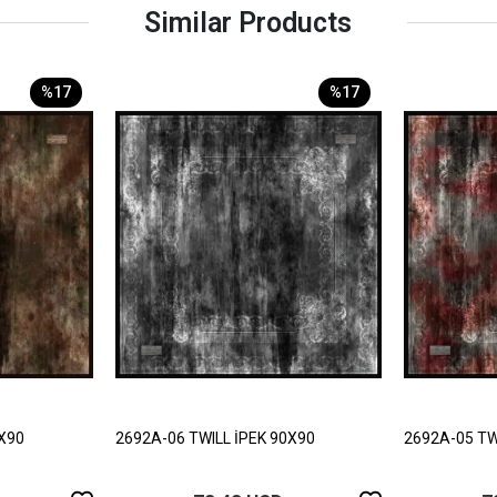
Similar Products
%17
%17
0X90
2692A-06 TWILL İPEK 90X90
2692A-05 TW