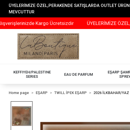
ÜYELERİMİZE ÖZEL,PERAKENDE SATIŞLARDA OUTLET ÜRÜNLER
MEVCUTTUR
rinizde Kargo Ücretsizdir
ÜYELERİMİZE ÖZEL,PERAKEND
KEFFIYEH/PALESTINE
EŞARP ŞAM
EAU DE PARFUM
SERIES
SPRE
Home page
EŞARP
TWILL İPEK EŞARP
2026 İLKBAHAR/YAZ