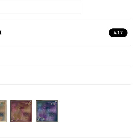
D
%17