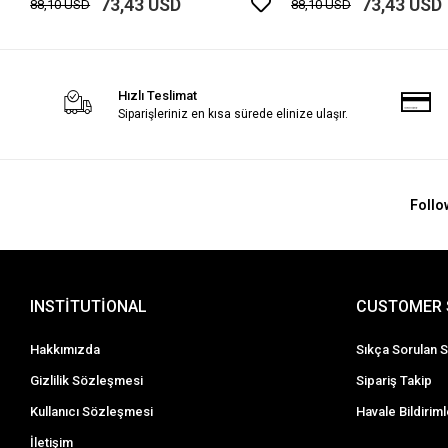
73,43 USD
73,43 USD
88,10 USD
88,10 USD
Hızlı Teslimat
Siparişleriniz en kısa sürede elinize ulaşır.
Follo
INSTİTUTİONAL
CUSTOMER 
Hakkımızda
Sıkça Sorulan S
Gizlilik Sözleşmesi
Sipariş Takip
Kullanıcı Sözleşmesi
Havale Bildiriml
İletişim