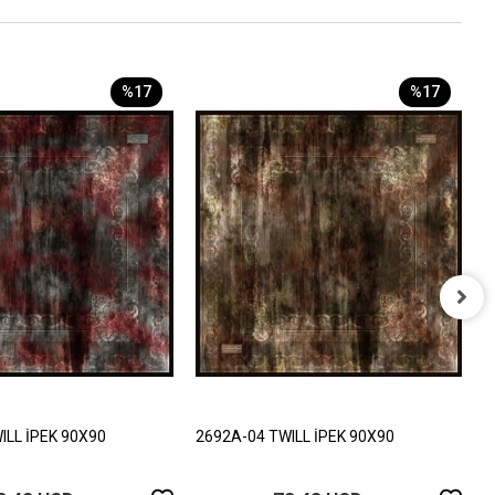
%17
%17
2
8
ILL İPEK 90X90
2692A-04 TWILL İPEK 90X90