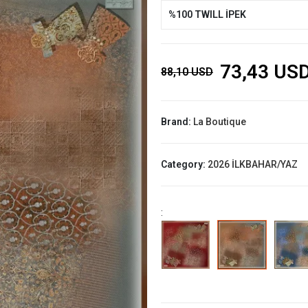
%100 TWILL İPEK
73,43 US
88,10 USD
Brand:
La Boutique
Category:
2026 İLKBAHAR/YAZ
: