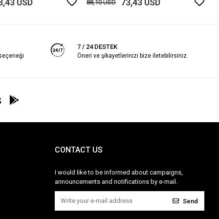
3,43 USD
73,43 USD
88,10 USD
7 / 24 DESTEK
 seçeneği
Öneri ve şikayetlerinizi bize iletebilirsiniz.
CONTACT US
I would like to be informed about campaigns,
announcements and notifications by e-mail.
Send