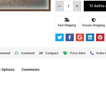
Add to 
Fast Shipping
Secure shopping
ommend
Comment
Compare
Price Alert
Order 
 Options
Comments