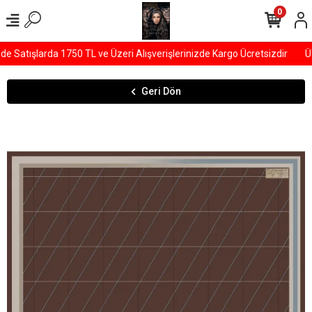
0
Satışlarda 1750 TL ve Üzeri Alışverişlerinizde Kargo Ücretsizdir
ÜY
Geri Dön