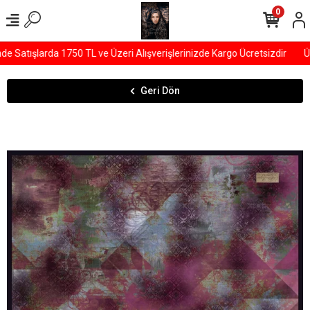
0
Satışlarda 1750 TL ve Üzeri Alışverişlerinizde Kargo Ücretsizdir
ÜYE
Geri Dön