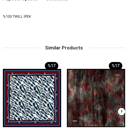
%100 TWILL İPEK
Similar Products
%17
%17