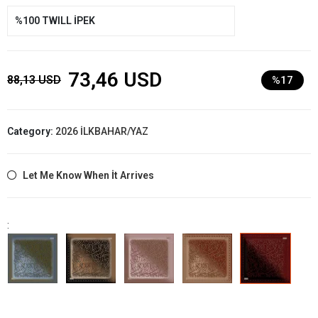
%100 TWILL İPEK
73,46 USD
88,13 USD
%17
Category:
2026 İLKBAHAR/YAZ
Let Me Know When İt Arrives
: