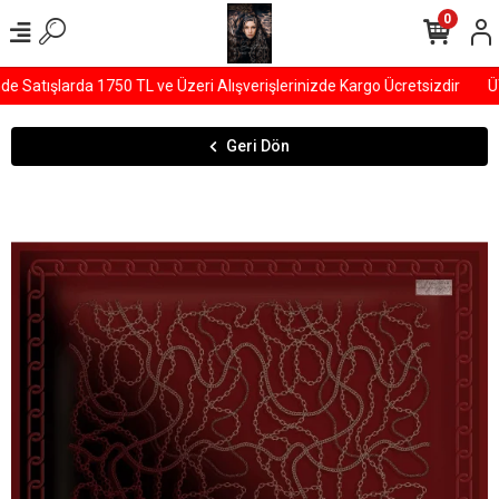
0
Satışlarda 1750 TL ve Üzeri Alışverişlerinizde Kargo Ücretsizdir
ÜYE
Geri Dön