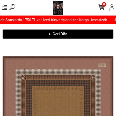
0
Satışlarda 1750 TL ve Üzeri Alışverişlerinizde Kargo Ücretsizdir
ÜY
Geri Dön