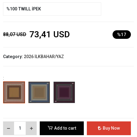
%100 TWILL İPEK
73,41 USD
88,07 USD
%17
Category:
2026 İLKBAHAR/YAZ
:
Add to cart
Buy Now