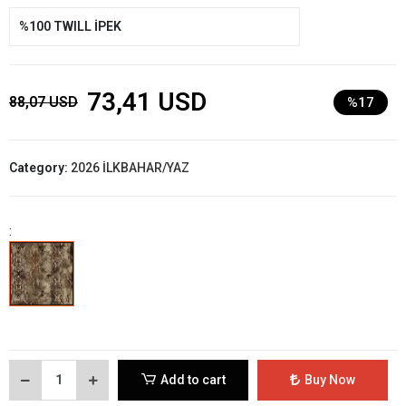
%100 TWILL İPEK
73,41 USD
88,07 USD
%17
Category:
2026 İLKBAHAR/YAZ
:
Add to cart
Buy Now