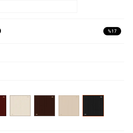
D
%17