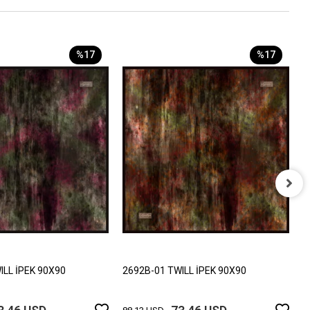
%17
%17
2
8
ILL İPEK 90X90
2692B-01 TWILL İPEK 90X90