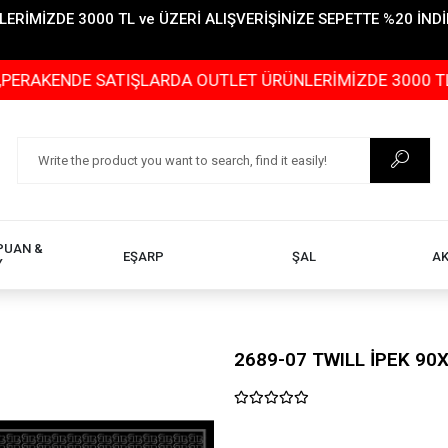
İMİZDE 3000 TL ve ÜZERİ ALIŞVERİŞİNİZE SEPETTE %20 İNDİR
NDE SATIŞLARDA OUTLET ÜRÜNLERİMİZDE 3000 TL ve ÜZER
PUAN &
EŞARP
ŞAL
A
Y
2689-07 TWILL İPEK 90