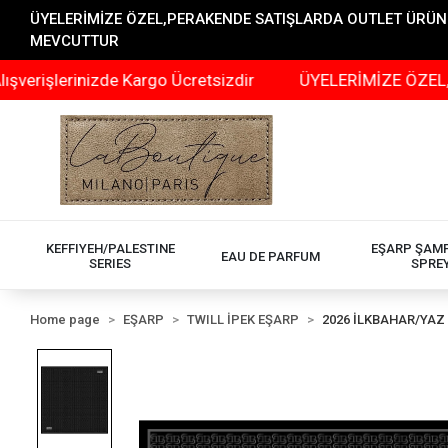
ÜYELERİMİZE ÖZEL,PERAKENDE SATIŞLARDA OUTLET ÜRÜNLER
MEVCUTTUR
lerinizde Kargo Ücretsizdir
ÜYELERİMİZE ÖZEL,PERAKE
KEFFIYEH/PALESTINE
EŞARP ŞAM
EAU DE PARFUM
SERIES
SPRE
Home page
EŞARP
TWILL İPEK EŞARP
2026 İLKBAHAR/YAZ