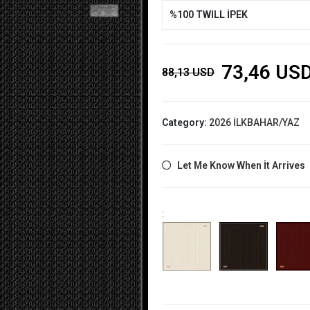
%100 TWILL İPEK
73,46 US
88,13 USD
Category:
2026 İLKBAHAR/YAZ
Let Me Know When İt Arrives
: