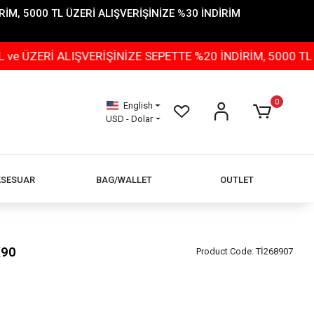
İM, 5000 TL ÜZERİ ALIŞVERİŞİNİZE %30 İNDİRİM
İ ALIŞVERİŞİNİZE SEPETTE %20 İNDİRİM, 5000 TL ÜZERİ
0
English
USD - Dolar
KSESUAR
BAG/WALLET
OUTLET
X90
Product Code:
Tİ268907