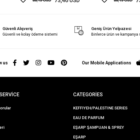
73,46 USD
7
88,13 USD
88,13 USD
Güvenli Alışveriş
Geniş Ürün Yelpazesi
Güvenli ve kolay ödeme sistemi
Binlerce ürün ve kampanya
w us
Our Mobile Applications
SERVİCE
CATEGORİES
orular
KEFFIYEH/PALESTINE SERIES
EAU DE PARFUM
eri
EŞARP ŞAMPUAN & SPREY
EŞARP