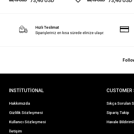
73,46 USD
73,46 USD
88,13 USD
88,13 USD
Hızlı Teslimat
Siparişleriniz en kısa sürede elinize ulaşır.
Follo
INSTİTUTİONAL
CUSTOMER 
Hakkımızda
Sıkça Sorulan S
Gizlilik Sözleşmesi
Sipariş Takip
Kullanıcı Sözleşmesi
Havale Bildiriml
İletişim