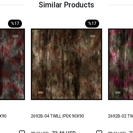
Similar Products
%17
%17
0X90
2692B-04 TWILL İPEK 90X90
2692B-02 TW