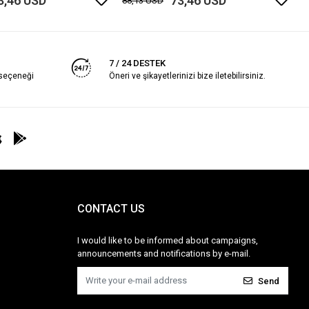
3,46 USD
73,46 USD
88,13 USD
7 / 24 DESTEK
 seçeneği
Öneri ve şikayetlerinizi bize iletebilirsiniz.
CONTACT US
I would like to be informed about campaigns,
announcements and notifications by e-mail.
Send