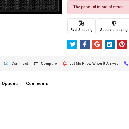
The product is out of stock.
Fast Shipping
Secure shopping
Comment
Compare
Let Me Know When İt Arrives
 Options
Comments