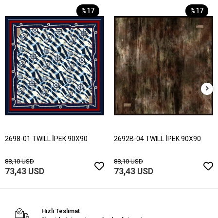
%17
%17
2698-01 TWILL İPEK 90X90
2692B-04 TWILL İPEK 90X90
88,10 USD
88,10 USD
73,43 USD
73,43 USD
Hızlı Teslimat