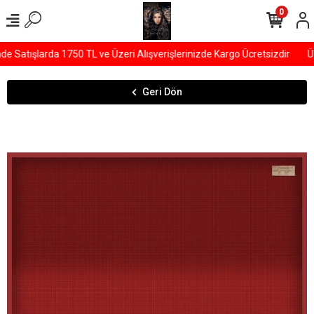
0
Satışlarda 1750 TL ve Üzeri Alışverişlerinizde Kargo Ücretsizdir
ÜYE
Geri Dön