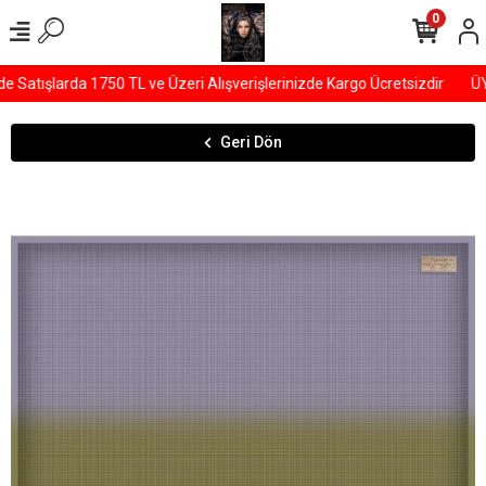
0
atışlarda 1750 TL ve Üzeri Alışverişlerinizde Kargo Ücretsizdir
ÜYE
Geri Dön