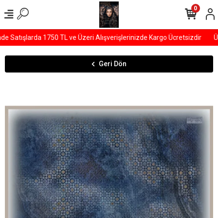
0
Satışlarda 1750 TL ve Üzeri Alışverişlerinizde Kargo Ücretsizdir
ÜY
Geri Dön