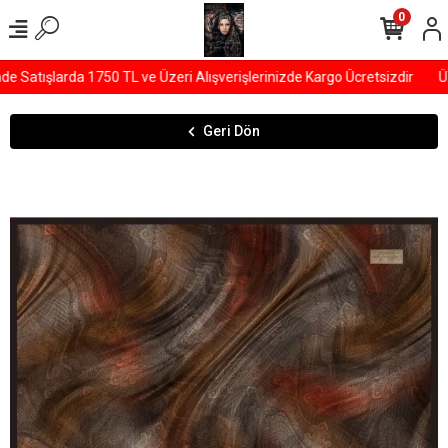
0
Satışlarda 1750 TL ve Üzeri Alışverişlerinizde Kargo Ücretsizdir
ÜY
Geri Dön