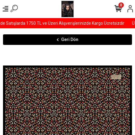
0
Satışlarda 1750 TL ve Üzeri Alışverişlerinizde Kargo Ücretsizdir
ÜY
Geri Dön