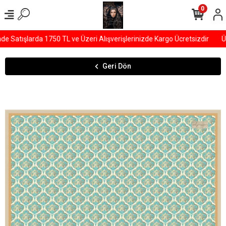
0
Satışlarda 1750 TL ve Üzeri Alışverişlerinizde Kargo Ücretsizdir
ÜY
Geri Dön