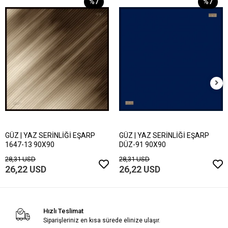
%7
%7
GÜZ | YAZ SERİNLİĞİ EŞARP
GÜZ | YAZ SERİNLİĞİ EŞARP
1647-13 90X90
DÜZ-91 90X90
28,31 USD
28,31 USD
26,22 USD
26,22 USD
Hızlı Teslimat
Siparişleriniz en kısa sürede elinize ulaşır.