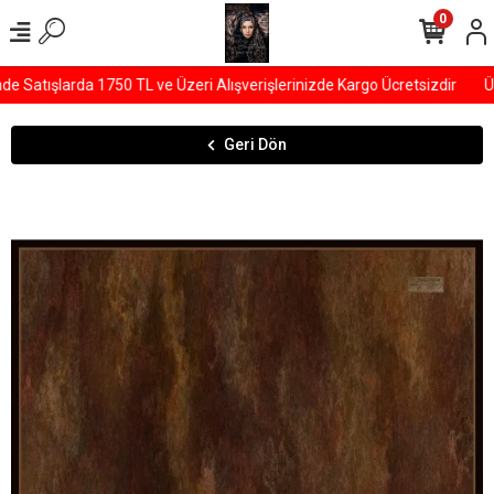
0
Satışlarda 1750 TL ve Üzeri Alışverişlerinizde Kargo Ücretsizdir
ÜY
Geri Dön