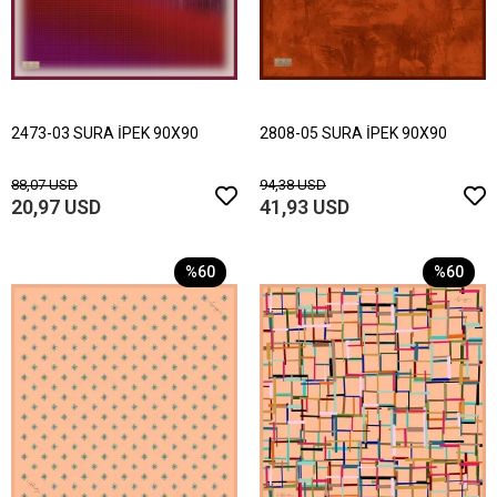
2473-03 SURA İPEK 90X90
2808-05 SURA İPEK 90X90
88,07 USD
94,38 USD
20,97 USD
41,93 USD
%60
%60