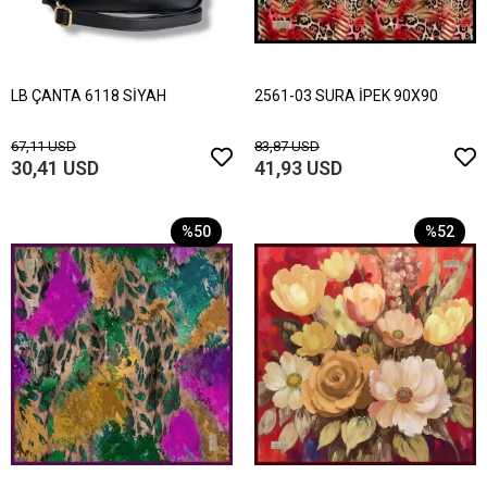
LB ÇANTA 6118 SİYAH
2561-03 SURA İPEK 90X90
67,11 USD
83,87 USD
30,41 USD
41,93 USD
%50
%52