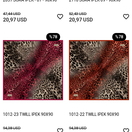
2057 SURA İPEK - 07 - 90X90
2110 SURA İPEK 09 - 90X90
47,44 USD
52,43 USD
20,97 USD
20,97 USD
%78
%78
1012-23 TWILL İPEK 90X90
1012-22 TWILL İPEK 90X90
94,38 USD
94,38 USD