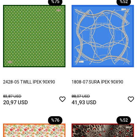
%75
%52
2428-05 TWILL İPEK 90X90
1808-07 SURA İPEK 90X90
83,87 USD
88,07 USD
20,97 USD
41,93 USD
%76
%52