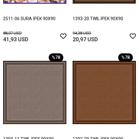
2511-06 SURA İPEK 90X90
1393-20 TWIL İPEK 90X90
88,07 USD
94,38 USD
41,93 USD
20,97 USD
%78
%78