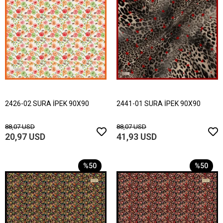
2426-02 SURA İPEK 90X90
2441-01 SURA İPEK 90X90
88,07 USD
88,07 USD
20,97 USD
41,93 USD
%50
%50