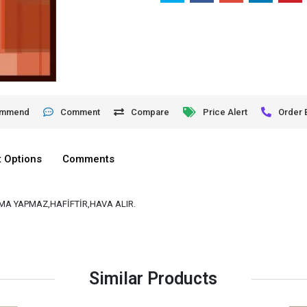
ommend
Comment
Compare
Price Alert
Order 
 Options
Comments
A YAPMAZ,HAFİFTİR,HAVA ALIR.
Similar Products