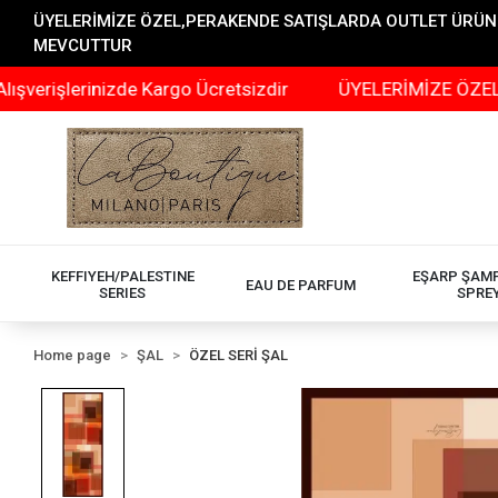
ÜYELERİMİZE ÖZEL,PERAKENDE SATIŞLARDA OUTLET ÜRÜNLER
MEVCUTTUR
lerinizde Kargo Ücretsizdir
ÜYELERİMİZE ÖZEL,PERAK
KEFFIYEH/PALESTINE
EŞARP ŞAM
EAU DE PARFUM
SERIES
SPRE
Home page
ŞAL
ÖZEL SERİ ŞAL