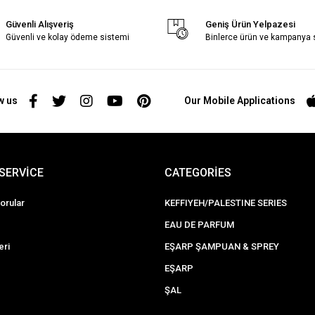
Güvenli Alışveriş
Geniş Ürün Yelpazesi
Güvenli ve kolay ödeme sistemi
Binlerce ürün ve kampanya
w us
Our Mobile Applications
SERVİCE
CATEGORİES
orular
KEFFIYEH/PALESTINE SERIES
EAU DE PARFUM
eri
EŞARP ŞAMPUAN & SPREY
EŞARP
ŞAL