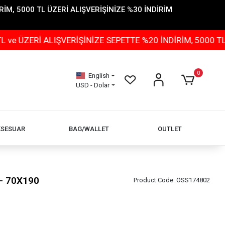
İM, 5000 TL ÜZERİ ALIŞVERİŞİNİZE %30 İNDİRİM
İ ALIŞVERİŞİNİZE SEPETTE %20 İNDİRİM, 5000 TL ÜZERİ
0
English
USD - Dolar
KSESUAR
BAG/WALLET
OUTLET
 - 70X190
Product Code:
ÖSS174802