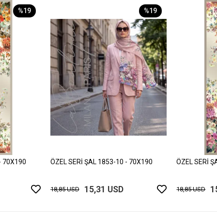
%19
%19
- 70X190
ÖZEL SERİ ŞAL 1853-10 - 70X190
ÖZEL SERİ Ş
15,31 USD
1
18,85 USD
18,85 USD