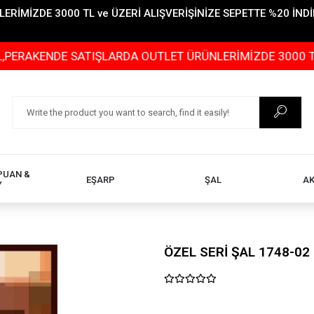
İMİZDE 3000 TL ve ÜZERİ ALIŞVERİŞİNİZE SEPETTE %20 İNDİR
ENDE SATIŞLARDA OUTLET ÜRÜNLERİMİZDE 3000 TL ve ÜZER
PUAN &
EŞARP
ŞAL
A
Y
ÖZEL SERİ ŞAL 1748-02