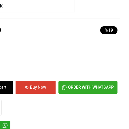
UK
D
%19
cart
Buy Now
ORDER WITH WHATSAPP