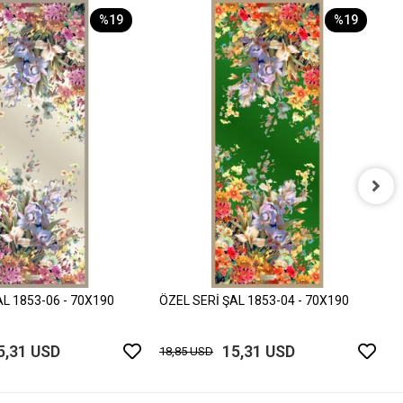
%19
%19
Ö
1
AL 1853-06 - 70X190
ÖZEL SERİ ŞAL 1853-04 - 70X190
5,31 USD
15,31 USD
18,85 USD