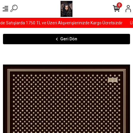
0
Satışlarda 1750 TL ve Üzeri Alışverişlerinizde Kargo Ücretsizdir
ÜY
Geri Dön