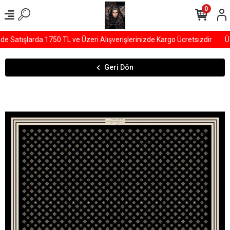
0
Satışlarda 1750 TL ve Üzeri Alışverişlerinizde Kargo Ücretsizdir
ÜY
Geri Dön