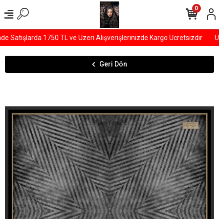
0
Satışlarda 1750 TL ve Üzeri Alışverişlerinizde Kargo Ücretsizdir
ÜY
Geri Dön