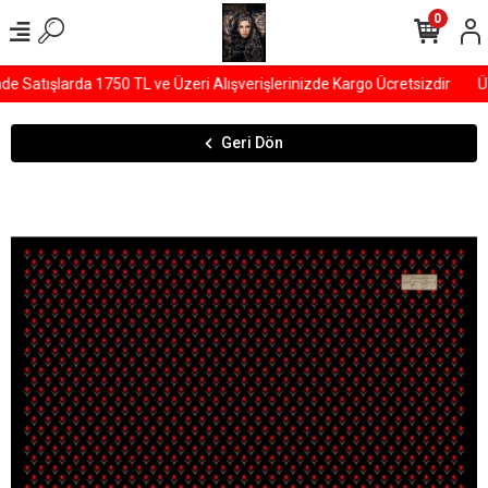
0
Satışlarda 1750 TL ve Üzeri Alışverişlerinizde Kargo Ücretsizdir
ÜY
Geri Dön