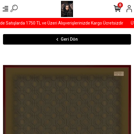
0
Satışlarda 1750 TL ve Üzeri Alışverişlerinizde Kargo Ücretsizdir
ÜYE
Geri Dön