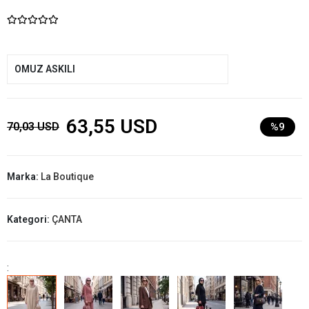
OMUZ ASKILI
63,55 USD
70,03 USD
%9
Marka:
La Boutique
Kategori:
ÇANTA
: