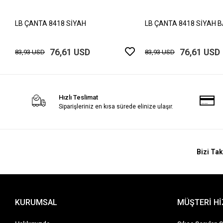
LB ÇANTA 8418 SİYAH
LB ÇANTA 8418 SİYAH 
76,61 USD
76,61 USD
83,93 USD
83,93 USD
Hızlı Teslimat
Siparişleriniz en kısa sürede elinize ulaşır.
Bizi Tak
KURUMSAL
MÜŞTERİ H