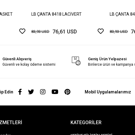
BASKET
LB ÇANTA 8418 LACİVERT
LB ÇANTA 8
76,61 USD
7
83,93 USD
83,93 USD
Güvenli Alışveriş
Geniş Ürün Yelpazesi
Güvenli ve kolay ödeme sistemi
Binlerce ürün ve kampanya
ip Edin
Mobil Uygulamalarımız
İZMETLERİ
KATEGORİLER