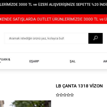
İMİZDE 3000 TL ve ÜZERİ ALIŞVERİŞİNİZE SEPETTE %20 İNDİR
IŞLARDA OUTLET ÜRÜNLERİMİZDE 3000 TL ve ÜZERİ ALIŞV
PUAN &
EŞARP
ŞAL
A
Y
LB ÇANTA 1318 VİZON