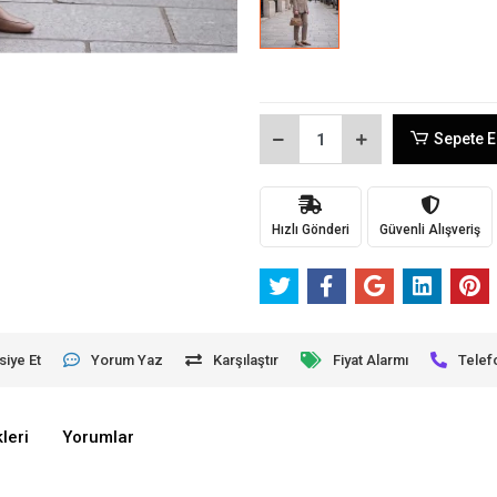
Sepete E
Hızlı Gönderi
Güvenli Alışveriş
siye Et
Yorum Yaz
Karşılaştır
Fiyat Alarmı
Telef
leri
Yorumlar