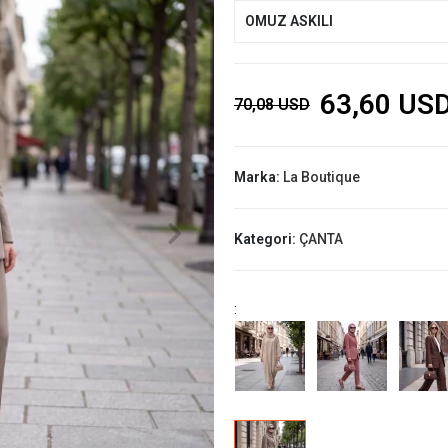
OMUZ ASKILI
63,60 US
70,08 USD
Marka:
La Boutique
Kategori:
ÇANTA
: