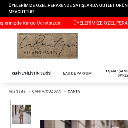
ÜYELERİMİZE ÖZEL,PERAKENDE SATIŞLARDA OUTLET ÜRÜNLER
MEVCUTTUR
 Kargo Ücretsizdir
ÜYELERİMİZE ÖZEL,PERAKENDE SAT
EŞARP ŞAM
KEFİYE/FİLİSTİN SERİSİ
EAU DE PARFUM
SPRE
Ana Sayfa
ÇANTA/CÜZDAN
ÇANTA