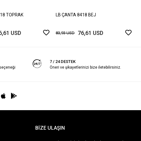
8
418 TOPRAK
LB ÇANTA 8418 BEJ
6,61 USD
76,61 USD
83,93 USD
7 / 24 DESTEK
 seçeneği
Öneri ve şikayetlerinizi bize iletebilirsiniz.
BİZE ULAŞIN