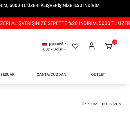
İM, 5000 TL ÜZERİ ALIŞVERİŞİNİZE %30 İNDİRİM
ERİŞİNİZE SEPETTE %20 İNDİRİM, 5000 TL ÜZERİ ALIŞVER
0
русский
USD - Dolar
KSESUAR
ÇANTA/CÜZDAN
OUTLET
Ürün Kodu:
1318 VİZON