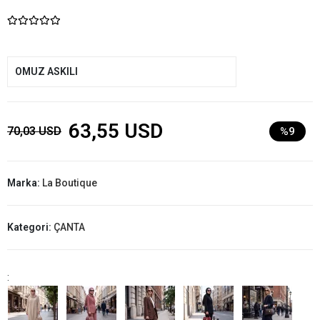
OMUZ ASKILI
63,55 USD
70,03 USD
%9
Marka:
La Boutique
Kategori:
ÇANTA
: