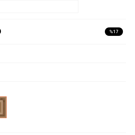
D
%17