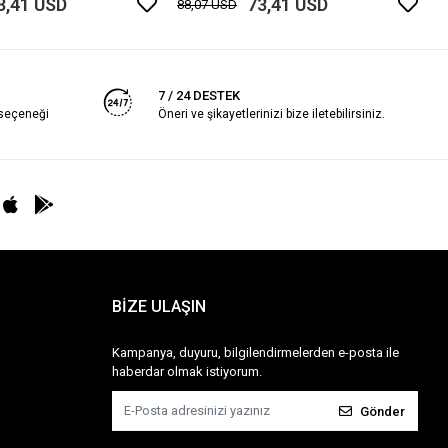
3,41 USD
73,41 USD
88,07 USD
7 / 24 DESTEK
 seçeneği
Öneri ve şikayetlerinizi bize iletebilirsiniz.
BİZE ULAŞIN
Kampanya, duyuru, bilgilendirmelerden e-posta ile
haberdar olmak istiyorum.
Gönder