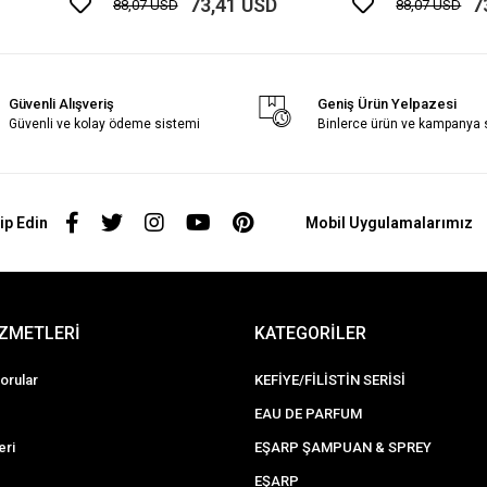
73,41 USD
7
88,07 USD
88,07 USD
Güvenli Alışveriş
Geniş Ürün Yelpazesi
Güvenli ve kolay ödeme sistemi
Binlerce ürün ve kampanya
ip Edin
Mobil Uygulamalarımız
İZMETLERİ
KATEGORİLER
orular
KEFİYE/FİLİSTİN SERİSİ
EAU DE PARFUM
eri
EŞARP ŞAMPUAN & SPREY
EŞARP