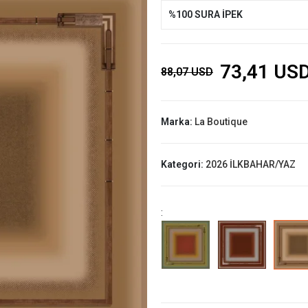
%100 SURA İPEK
73,41 US
88,07 USD
Marka:
La Boutique
Kategori:
2026 İLKBAHAR/YAZ
: