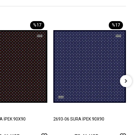
%17
%17
2
8
A İPEK 90X90
2693-06 SURA İPEK 90X90