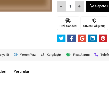
Sepete E
Hızlı Gönderi
Güvenli Alışveriş
siye Et
Yorum Yaz
Karşılaştır
Fiyat Alarmı
Telef
leri
Yorumlar