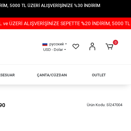
İM, 5000 TL ÜZERİ ALIŞVERİŞİNİZE %30 İNDİRİM
 ALIŞVERİŞİNİZE SEPETTE %20 İNDİRİM, 5000 TL ÜZERİ 
0
русский
USD - Dolar
KSESUAR
ÇANTA/CÜZDAN
OUTLET
90
Ürün Kodu:
Sİ247004