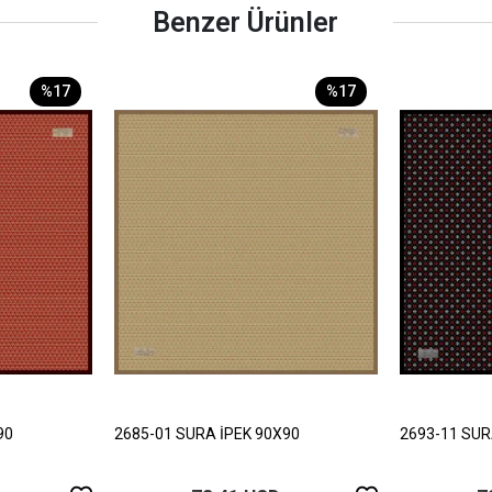
Benzer Ürünler
%17
%17
90
2685-01 SURA İPEK 90X90
2693-11 SUR