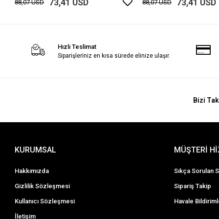
73,41 USD
73,41 USD
88,07 USD
88,07 USD
Hızlı Teslimat
Siparişleriniz en kısa sürede elinize ulaşır.
Bizi Tak
KURUMSAL
MÜŞTERİ H
Hakkımızda
Sıkça Sorulan S
Gizlilik Sözleşmesi
Sipariş Takip
Kullanıcı Sözleşmesi
Havale Bildiriml
İletişim