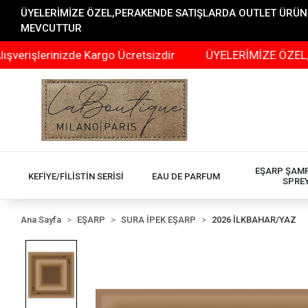
ÜYELERİMİZE ÖZEL,PERAKENDE SATIŞLARDA OUTLET ÜRÜNLER
MEVCUTTUR
erinizde Kargo Ücretsizdir
ÜYELERİMİZE ÖZEL,PERAKEN
EŞARP ŞAM
KEFİYE/FİLİSTİN SERİSİ
EAU DE PARFUM
SPRE
Ana Sayfa
EŞARP
SURA İPEK EŞARP
2026 İLKBAHAR/YAZ