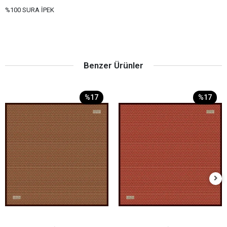
%100 SURA İPEK
Benzer Ürünler
%17
%17