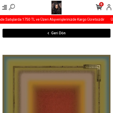
0
Satışlarda 1750 TL ve Üzeri Alışverişlerinizde Kargo Ücretsizdir
ÜY
Geri Dön