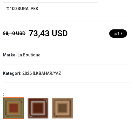
%100 SURA İPEK
73,43 USD
88,10 USD
%17
Marka:
La Boutique
Kategori:
2026 İLKBAHAR/YAZ
: