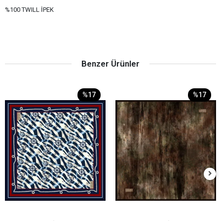
%100 TWILL İPEK
Benzer Ürünler
%17
%17