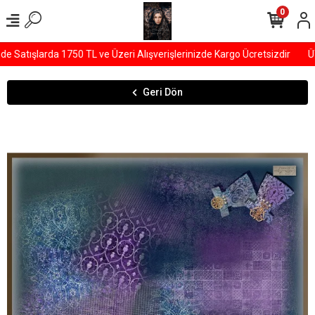
0
Satışlarda 1750 TL ve Üzeri Alışverişlerinizde Kargo Ücretsizdir
ÜYE
Geri Dön