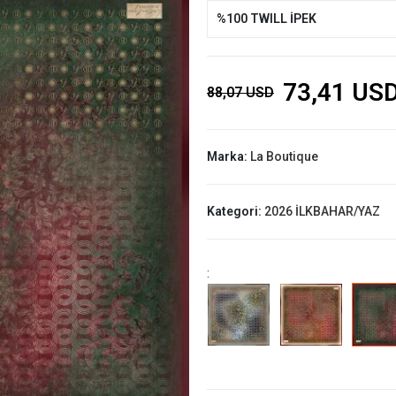
%100 TWILL İPEK
73,41 US
88,07 USD
Marka:
La Boutique
Kategori:
2026 İLKBAHAR/YAZ
: