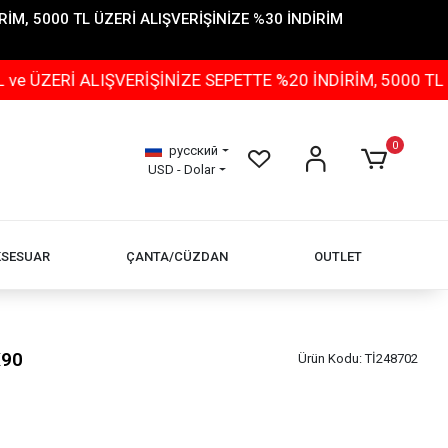
İM, 5000 TL ÜZERİ ALIŞVERİŞİNİZE %30 İNDİRİM
LIŞVERİŞİNİZE SEPETTE %20 İNDİRİM, 5000 TL ÜZERİ AL
0
русский
USD - Dolar
KSESUAR
ÇANTA/CÜZDAN
OUTLET
X90
Ürün Kodu:
Tİ248702