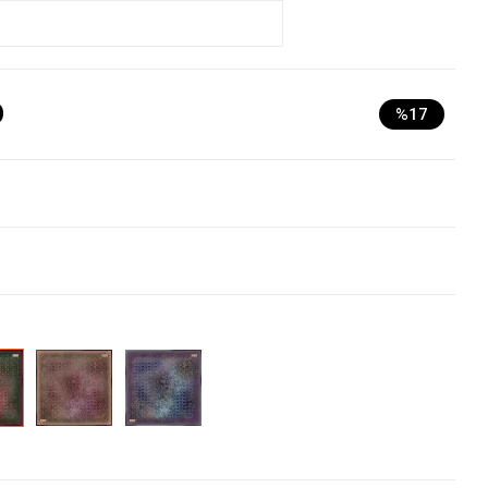
D
%17