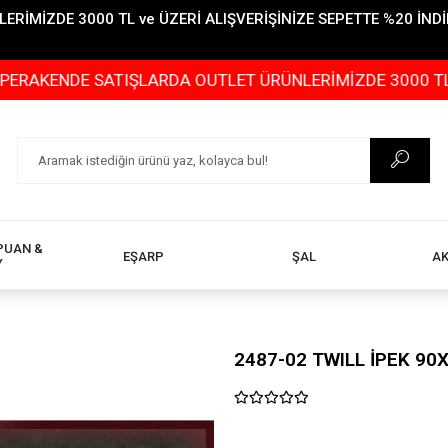
İMİZDE 3000 TL ve ÜZERİ ALIŞVERİŞİNİZE SEPETTE %20 İNDİR
 SATIŞLARDA OUTLET ÜRÜNLERİMİZDE 3000 TL ve ÜZERİ A
PUAN &
EŞARP
ŞAL
A
Y
2487-02 TWILL İPEK 90