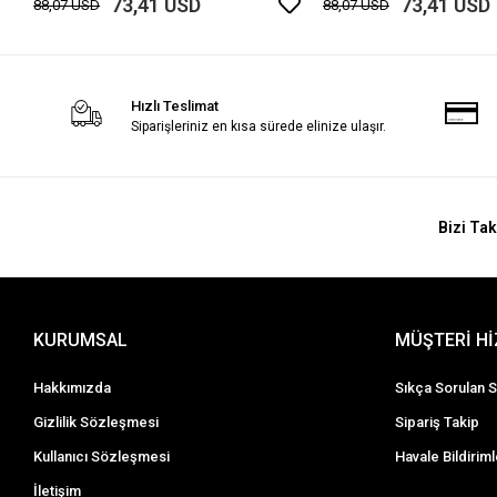
73,41 USD
73,41 USD
88,07 USD
88,07 USD
Hızlı Teslimat
Siparişleriniz en kısa sürede elinize ulaşır.
Bizi Tak
KURUMSAL
MÜŞTERİ H
Hakkımızda
Sıkça Sorulan S
Gizlilik Sözleşmesi
Sipariş Takip
Kullanıcı Sözleşmesi
Havale Bildiriml
İletişim