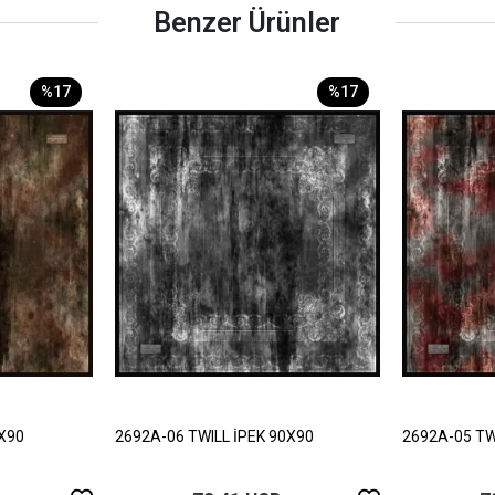
Benzer Ürünler
%17
%17
0X90
2692A-06 TWILL İPEK 90X90
2692A-05 TW