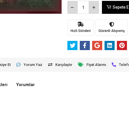
Sepete E
Hızlı Gönderi
Güvenli Alışveriş
siye Et
Yorum Yaz
Karşılaştır
Fiyat Alarmı
Telef
leri
Yorumlar