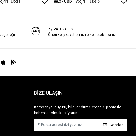
3,41 USD
73,41 USD
88,07 USD
7 / 24 DESTEK
 seçeneği
Öneri ve şikayetlerinizi bize iletebilirsiniz.
BİZE ULAŞIN
Kampanya, duyuru, bilgilendirmelerden e-posta ile
haberdar olmak istiyorum.
Gönder