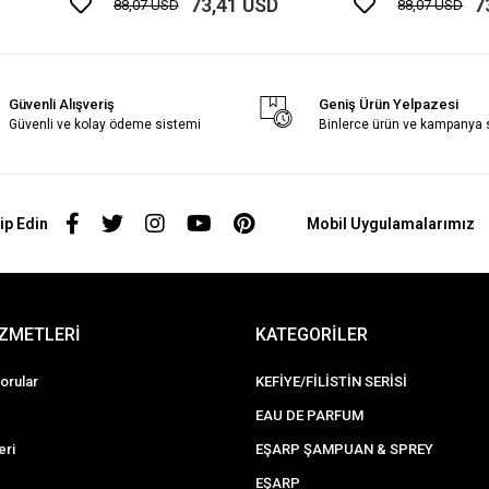
73,41 USD
7
88,07 USD
88,07 USD
Güvenli Alışveriş
Geniş Ürün Yelpazesi
Güvenli ve kolay ödeme sistemi
Binlerce ürün ve kampanya
ip Edin
Mobil Uygulamalarımız
İZMETLERİ
KATEGORİLER
orular
KEFİYE/FİLİSTİN SERİSİ
EAU DE PARFUM
eri
EŞARP ŞAMPUAN & SPREY
EŞARP