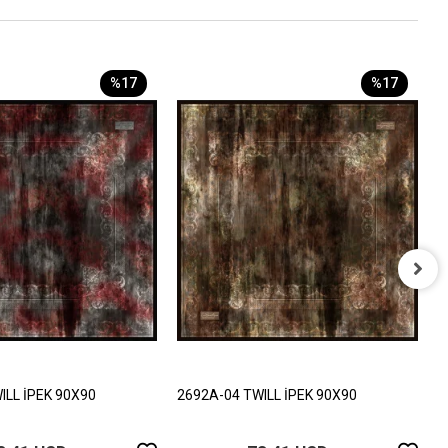
%17
%17
2
8
ILL İPEK 90X90
2692A-04 TWILL İPEK 90X90