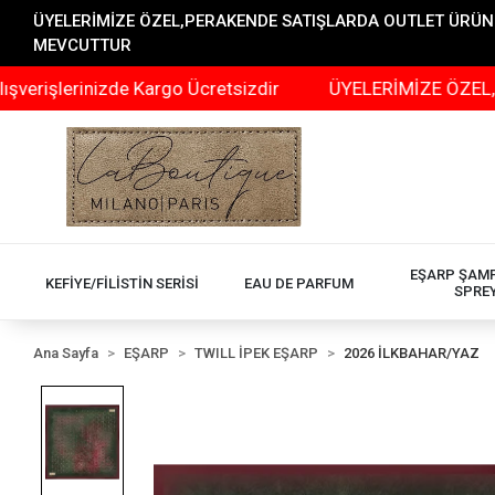
ÜYELERİMİZE ÖZEL,PERAKENDE SATIŞLARDA OUTLET ÜRÜNLER
MEVCUTTUR
inizde Kargo Ücretsizdir
ÜYELERİMİZE ÖZEL,PERAKENDE
EŞARP ŞAM
KEFİYE/FİLİSTİN SERİSİ
EAU DE PARFUM
SPRE
Ana Sayfa
EŞARP
TWILL İPEK EŞARP
2026 İLKBAHAR/YAZ