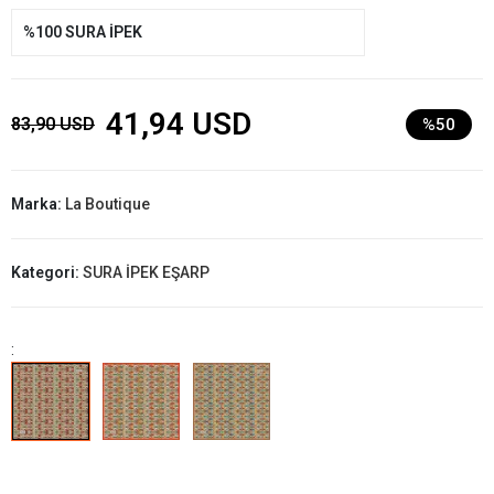
%100 SURA İPEK
41,94 USD
83,90 USD
%50
Marka:
La Boutique
Kategori:
SURA İPEK EŞARP
: