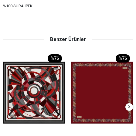
%100 SURA İPEK
Benzer Ürünler
%76
%76